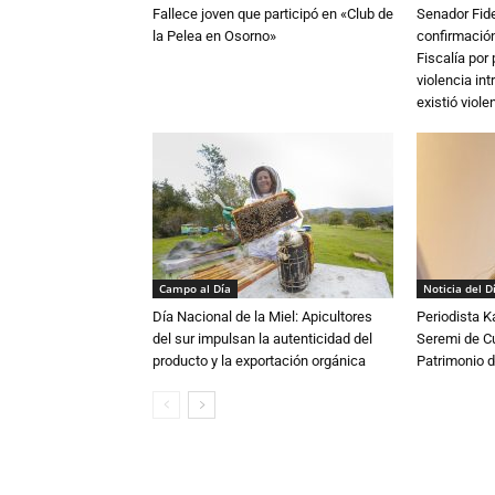
Fallece joven que participó en «Club de
Senador Fide
la Pelea en Osorno»
confirmación
Fiscalía por
violencia in
existió violen
Campo al Día
Noticia del D
Día Nacional de la Miel: Apicultores
Periodista 
del sur impulsan la autenticidad del
Seremi de Cul
producto y la exportación orgánica
Patrimonio d