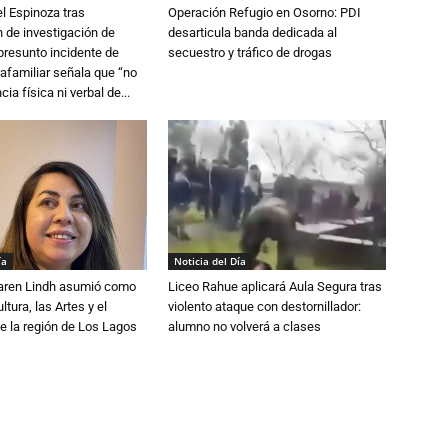
l Espinoza tras
Operación Refugio en Osorno: PDI
 de investigación de
desarticula banda dedicada al
 presunto incidente de
secuestro y tráfico de drogas
trafamiliar señala que “no
cia física ni verbal de...
ía
Noticia del Día
Karen Lindh asumió como
Liceo Rahue aplicará Aula Segura tras
tura, las Artes y el
violento ataque con destornillador:
e la región de Los Lagos
alumno no volverá a clases