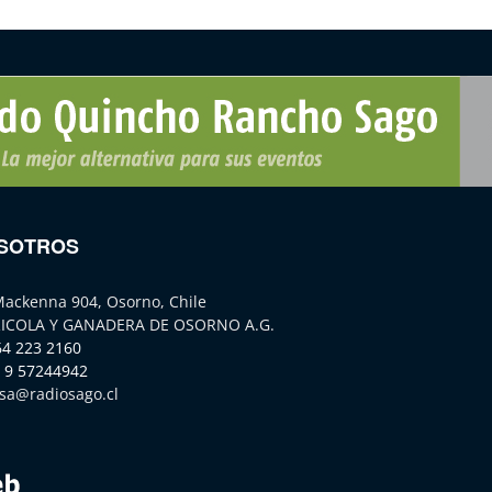
SOTROS
Mackenna 904, Osorno, Chile
ICOLA Y GANADERA DE OSORNO A.G.
64 223 2160
 9 57244942
sa@radiosago.cl