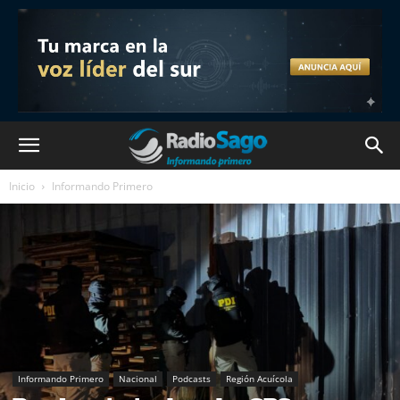
Inicio
Informando Primero
Informando Primero
Nacional
Podcasts
Región Acuícola