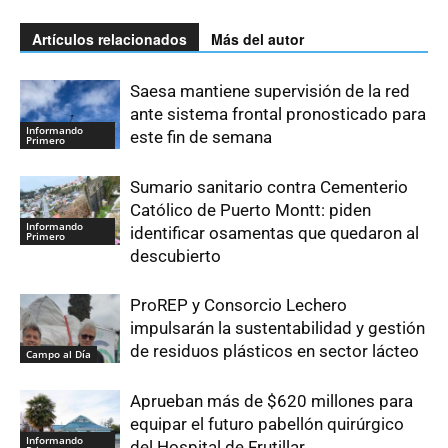
Artículos relacionados
Más del autor
Saesa mantiene supervisión de la red
ante sistema frontal pronosticado para
Informando
este fin de semana
Primero
Sumario sanitario contra Cementerio
Católico de Puerto Montt: piden
Informando
identificar osamentas que quedaron al
Primero
descubierto
ProREP y Consorcio Lechero
impulsarán la sustentabilidad y gestión
de residuos plásticos en sector lácteo
Campo al Día
Aprueban más de $620 millones para
equipar el futuro pabellón quirúrgico
Informando
del Hospital de Frutillar