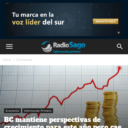
Inicio
Economía
Economía
Informando Primero
BC mantiene perspectivas de
crecimiento para este año pero cae