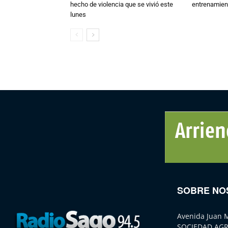
hecho de violencia que se vivió este
entrenamien
lunes
SOBRE NO
Avenida Juan 
SOCIEDAD AGR