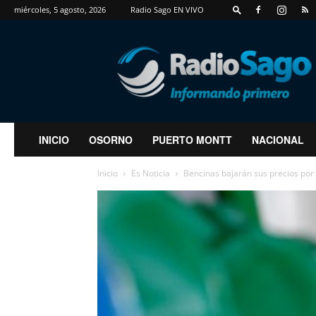
miércoles, 5 agosto, 2026
Radio Sago EN VIVO
RadioSago
INICIO
OSORNO
PUERTO MONTT
NACIONAL
Inicio
Es Noticia
Bencinas bajarán sus precios po