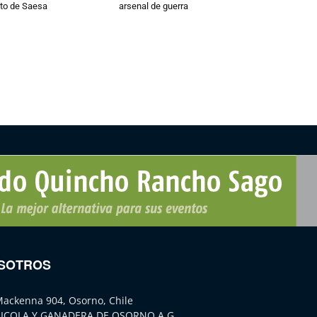
to de Saesa
arsenal de guerra
SOTROS
Mackenna 904, Osorno, Chile
ICOLA Y GANADERA DE OSORNO A.G.