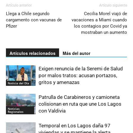
Artículo anterior
Artículo siguiente
Llega a Chile segundo
Cecilia Morel viajó de
cargamento con vacunas de
vacaciones a Miami cuando
Pfizer
los contagios por Covid ya
mostraban un aumento
Artículos relacionados
Más del autor
Exigen renuncia de la Seremi de Salud
por malos tratos: acusan portazos,
gritos y amenazas
Noticia del Día
Patrulla de Carabineros y camioneta
colisionan en ruta que une Los Lagos
Noticias
con Valdivia
Regionales
Temporal en Los Lagos daña 97
viviendas y se mantiene la alerta