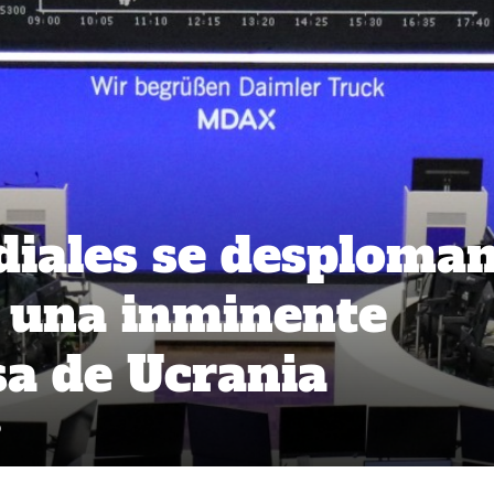
iales se desploma
 una inminente
sa de Ucrania
9