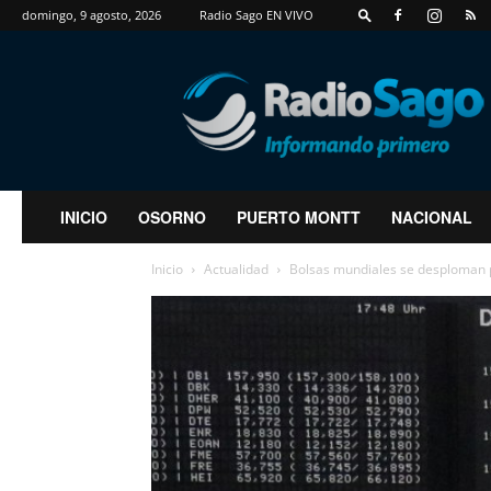
domingo, 9 agosto, 2026
Radio Sago EN VIVO
RadioSago
INICIO
OSORNO
PUERTO MONTT
NACIONAL
Inicio
Actualidad
Bolsas mundiales se desploman p