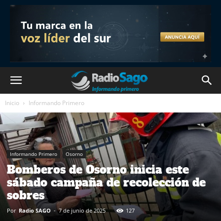
Inicio
Informando Primero
Informando Primero
Osorno
Bomberos de Osorno inicia este
sábado campaña de recolección de
sobres
Por
Radio SAGO
-
7 de junio de 2025
127