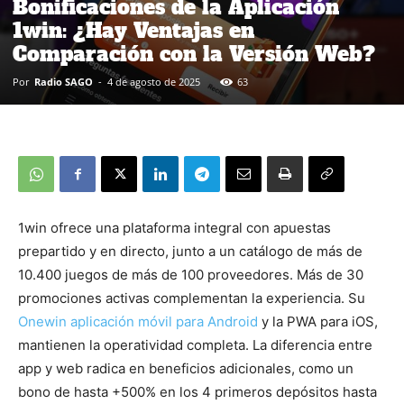
Bonificaciones de la Aplicación
1win: ¿Hay Ventajas en
Comparación con la Versión Web?
Por
Radio SAGO
-
4 de agosto de 2025
63
1win ofrece una plataforma integral con apuestas
prepartido y en directo, junto a un catálogo de más de
10.400 juegos de más de 100 proveedores. Más de 30
promociones activas complementan la experiencia. Su
Onewin aplicación móvil para Android
y la PWA para iOS,
mantienen la operatividad completa. La diferencia entre
app y web radica en beneficios adicionales, como un
bono de hasta +500% en los 4 primeros depósitos hasta