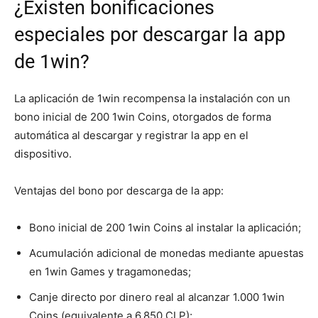
¿Existen bonificaciones
especiales por descargar la app
de 1win?
La aplicación de 1win recompensa la instalación con un
bono inicial de 200 1win Coins, otorgados de forma
automática al descargar y registrar la app en el
dispositivo.
Ventajas del bono por descarga de la app:
Bono inicial de 200 1win Coins al instalar la aplicación;
Acumulación adicional de monedas mediante apuestas
en 1win Games y tragamonedas;
Canje directo por dinero real al alcanzar 1.000 1win
Coins (equivalente a 6.850 CLP);