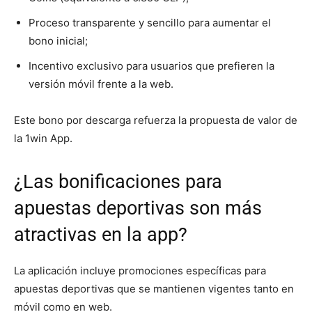
Proceso transparente y sencillo para aumentar el
bono inicial;
Incentivo exclusivo para usuarios que prefieren la
versión móvil frente a la web.
Este bono por descarga refuerza la propuesta de valor de
la 1win App.
¿Las bonificaciones para
apuestas deportivas son más
atractivas en la app?
La aplicación incluye promociones específicas para
apuestas deportivas que se mantienen vigentes tanto en
móvil como en web.