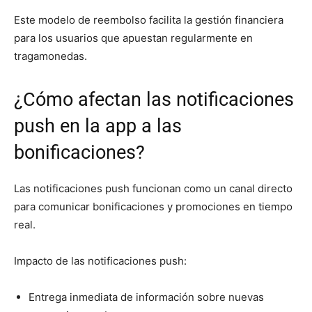
Este modelo de reembolso facilita la gestión financiera
para los usuarios que apuestan regularmente en
tragamonedas.
¿Cómo afectan las notificaciones
push en la app a las
bonificaciones?
Las notificaciones push funcionan como un canal directo
para comunicar bonificaciones y promociones en tiempo
real.
Impacto de las notificaciones push:
Entrega inmediata de información sobre nuevas