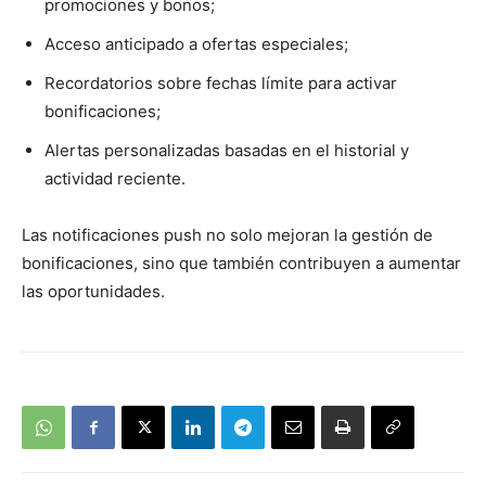
promociones y bonos;
Acceso anticipado a ofertas especiales;
Recordatorios sobre fechas límite para activar
bonificaciones;
Alertas personalizadas basadas en el historial y
actividad reciente.
Las notificaciones push no solo mejoran la gestión de
bonificaciones, sino que también contribuyen a aumentar
las oportunidades.