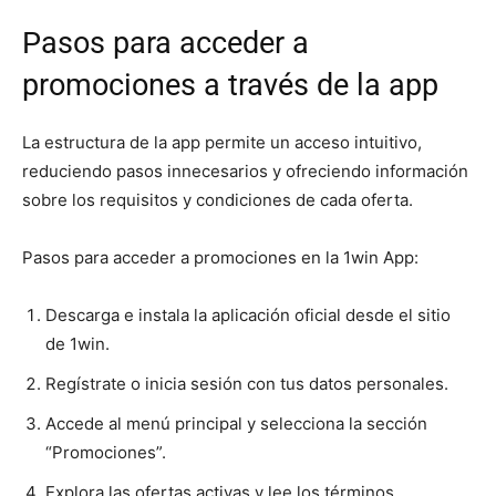
Pasos para acceder a
promociones a través de la app
La estructura de la app permite un acceso intuitivo,
reduciendo pasos innecesarios y ofreciendo información
sobre los requisitos y condiciones de cada oferta.
Pasos para acceder a promociones en la 1win App:
Descarga e instala la aplicación oficial desde el sitio
de 1win.
Regístrate o inicia sesión con tus datos personales.
Accede al menú principal y selecciona la sección
“Promociones”.
Explora las ofertas activas y lee los términos