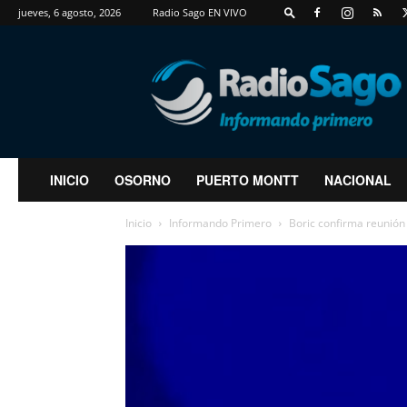
jueves, 6 agosto, 2026
Radio Sago EN VIVO
RadioSago
INICIO
OSORNO
PUERTO MONTT
NACIONAL
Inicio
Informando Primero
Boric confirma reunión 