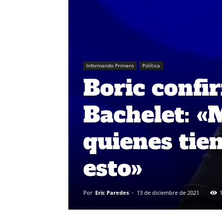
Informando Primero
Política
Boric confi
Bachelet: «
quienes tie
esto»
Por
Eric Paredes
-
13 de diciembre de 2021