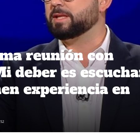
rma reunión con
Mi deber es escucha
nen experiencia en
152