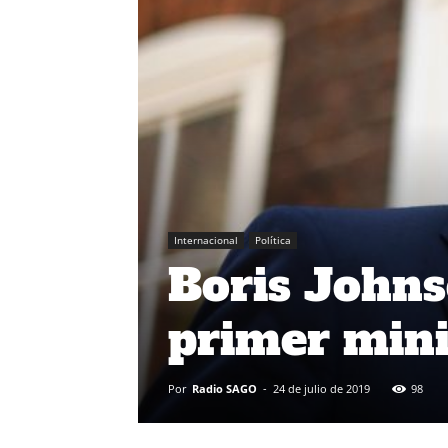
Internacional
Política
Boris Johns
primer mini
Por
Radio SAGO
-
24 de julio de 2019
98