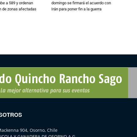
ube a 589 y ordenan
domingo se firmará el acuerdo con
ón de zonas afectadas
Irán para poner fin a la guerra
SOTROS
Mackenna 904, Osorno, Chile
ICOLA Y GANADERA DE OSORNO A.G.