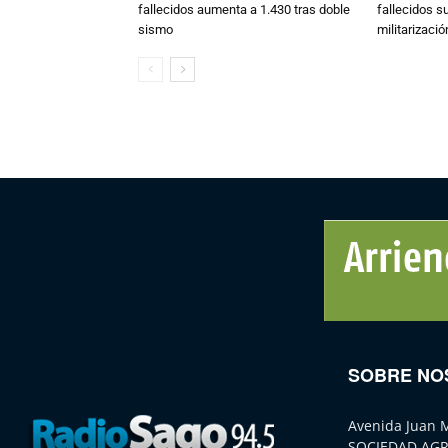
fallecidos aumenta a 1.430 tras doble
fallecidos s
sismo
militarizaci
SOBRE NO
Avenida Juan 
SOCIEDAD AGR