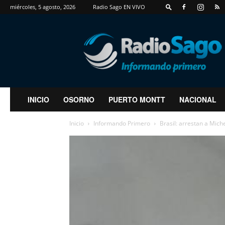
miércoles, 5 agosto, 2026
Radio Sago EN VIVO
RadioSago
INICIO
OSORNO
PUERTO MONTT
NACIONAL
Inicio
Informando Primero
Brasil: arrestan a Mic