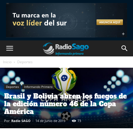
Inicio
Deportes
Deportes
Informando Primero
Brasil y Bolivia abren los fuegos de
la edición número 46 de la Copa
América
Por
Radio SAGO
-
14 de junio de 2019
73