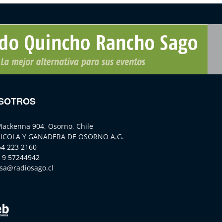
SOTROS
Mackenna 904, Osorno, Chile
ICOLA Y GANADERA DE OSORNO A.G.
64 223 2160
 9 57244942
sa@radiosago.cl