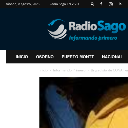
sábado, 8 agosto, 2026
Radio Sago EN VIVO
RadioSago
INICIO
OSORNO
PUERTO MONTT
NACIONAL
Inicio
Informando Primero
Brigadista de CONAF en