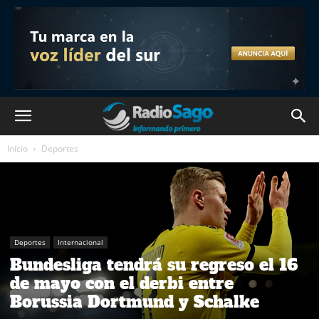
Inicio
Deportes
Deportes
Internacional
Bundesliga tendrá su regreso el 16
de mayo con el derbi entre
Borussia Dortmund y Schalke