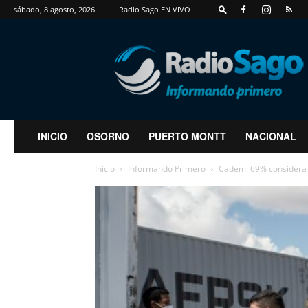
sábado, 8 agosto, 2026
Radio Sago EN VIVO
RadioSago
INICIO
OSORNO
PUERTO MONTT
NACIONAL
Inicio
Informando Primero
Cadem: 69% considera q