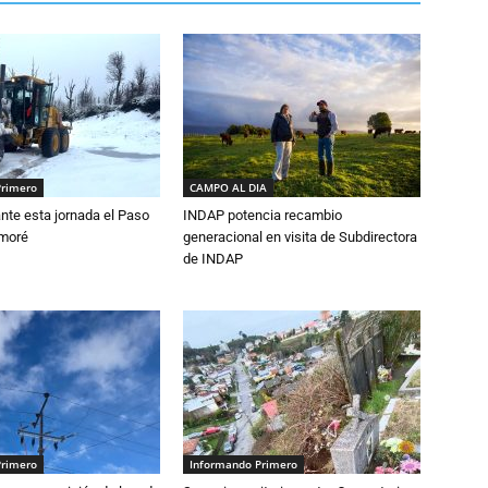
Primero
CAMPO AL DIA
nte esta jornada el Paso
INDAP potencia recambio
amoré
generacional en visita de Subdirectora
de INDAP
Primero
Informando Primero