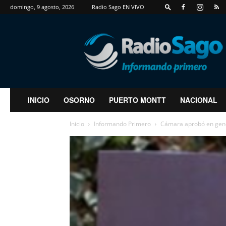
domingo, 9 agosto, 2026
Radio Sago EN VIVO
RadioSago
INICIO
OSORNO
PUERTO MONTT
NACIONAL
Inicio
Informando Primero
Cámara aprobó en gener