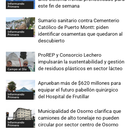
Informando
este fin de semana
Primero
Sumario sanitario contra Cementerio
Católico de Puerto Montt: piden
Informando
identificar osamentas que quedaron al
Primero
descubierto
ProREP y Consorcio Lechero
impulsarán la sustentabilidad y gestión
de residuos plásticos en sector lácteo
Campo al Día
Aprueban más de $620 millones para
equipar el futuro pabellón quirúrgico
Informando
del Hospital de Frutillar
Primero
Municipalidad de Osorno clarifica que
camiones de alto tonelaje no pueden
Informando
circular por sector centro de Osorno
Primero