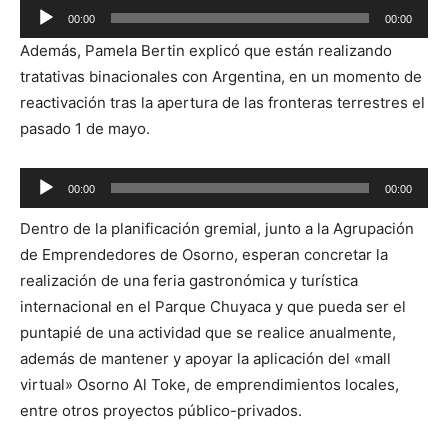
Reproductor
00:00
00:00
de
Además, Pamela Bertin explicó que están realizando
audio
tratativas binacionales con Argentina, en un momento de
reactivación tras la apertura de las fronteras terrestres el
pasado 1 de mayo.
Reproductor
00:00
00:00
de
Dentro de la planificación gremial, junto a la Agrupación
audio
de Emprendedores de Osorno, esperan concretar la
realización de una feria gastronómica y turística
internacional en el Parque Chuyaca y que pueda ser el
puntapié de una actividad que se realice anualmente,
además de mantener y apoyar la aplicación del «mall
virtual» Osorno Al Toke, de emprendimientos locales,
entre otros proyectos público-privados.