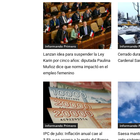
Informando Primero
Informando 
Lanzan idea para suspender la Ley
Cerrado dura
Karin por cinco años: diputada Paulina
Cardenal S
Muñoz dice que norma impactó en el
empleo femenino
Informando Primero
Informando 
IPC de julio: Inflación anual cae al
Saesa mantie
3,5% y se acerca a la meta del Banco
ante sistema