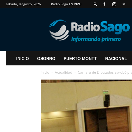
sábado, 8 agosto, 2026
Radio Sago EN VIVO
RadioSago
INICIO
OSORNO
PUERTO MONTT
NACIONAL
Inicio
Actualidad
Cámara de Diputados aprobó proy