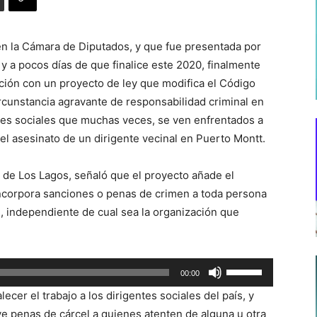
n la Cámara de Diputados, y que fue presentada por
y a pocos días de que finalice este 2020, finalmente
ación con un proyecto de ley que modifica el Código
rcunstancia agravante de responsabilidad criminal en
ntes sociales que muchas veces, se ven enfrentados a
el asesinato de un dirigente vecinal en Puerto Montt.
n de Los Lagos, señaló que el proyecto añade el
 incorpora sanciones o penas de crimen a toda persona
, independiente de cual sea la organización que
Utiliza
00:00
las
ecer el trabajo a los dirigentes sociales del país, y
teclas
e penas de cárcel a quienes atenten de alguna u otra