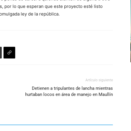
de
s, por lo que esperan que este proyecto esté listo
flecha
omulgada ley de la república.
arriba/abajo
para
aumentar
o
disminuir
el
volumen.
Artículo siguiente
Detienen a tripulantes de lancha mientras
hurtaban locos en área de manejo en Maullín