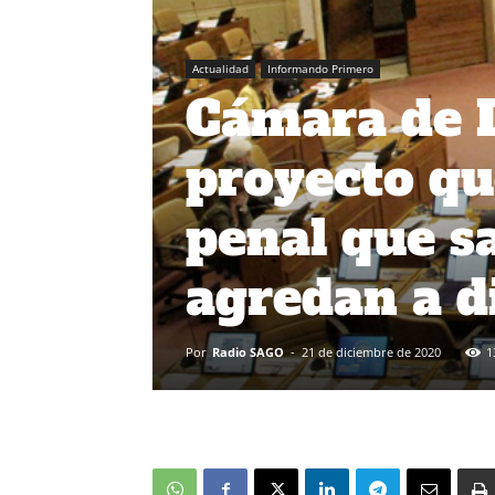
Actualidad
Informando Primero
Cámara de 
proyecto qu
penal que s
agredan a d
Por
Radio SAGO
-
21 de diciembre de 2020
1