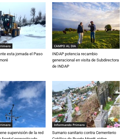
Primero
CAMPO AL DIA
nte esta jornada el Paso
INDAP potencia recambio
amoré
generacional en visita de Subdirectora
de INDAP
Primero
Informando Primero
ne supervisión de la red
Sumario sanitario contra Cementerio
 frontal pronosticado
Católico de Puerto Montt: piden