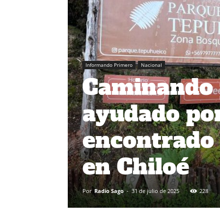
Informando Primero
Nacional
Caminando p
ayudado por
encontrado 
en Chiloé
Por
Radio Sago
-
31 de julio de 2025
228