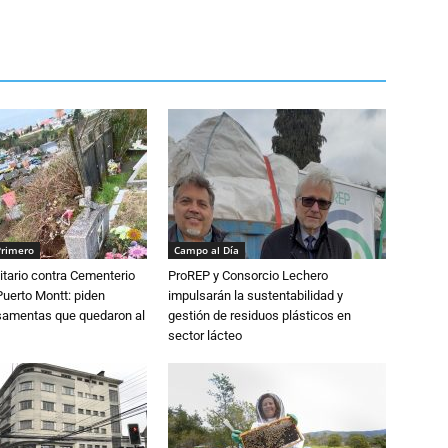
Primero
Campo al Día
tario contra Cementerio
ProREP y Consorcio Lechero
Puerto Montt: piden
impulsarán la sustentabilidad y
osamentas que quedaron al
gestión de residuos plásticos en
sector lácteo