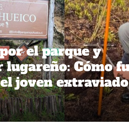
or el parque y
 lugareño: Cómo f
el joven extraviado