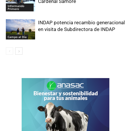
Cardenal Samoré
Informando
Primero
INDAP potencia recambio generacional
en visita de Subdirectora de INDAP
Campo al Día