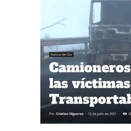
Noticia del Día
Camioneros 
las víctimas
Transporta
Por
Cristian Higueras
-
12 de julio de 2021
2