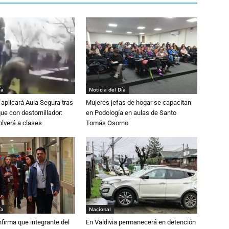
ía
Noticia del Día
aplicará Aula Segura tras
Mujeres jefas de hogar se capacitan
que con destornillador:
en Podología en aulas de Santo
lverá a clases
Tomás Osorno
ía
Nacional
irma que integrante del
En Valdivia permanecerá en detención