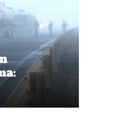
on
ma: