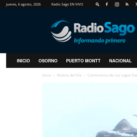
jueves, 6 agosto, 2026
Radio Sago EN VIVO
RadioSago
INICIO
OSORNO
PUERTO MONTT
NACIONAL
Inicio
Noticia del Día
Camioneros de Los Lagos fuer