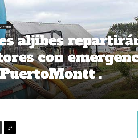
o Montt
s aljibes repartirá
tores con emergenc
#PuertoMontt .