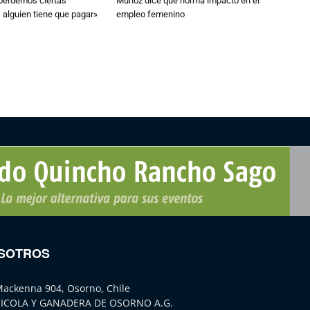
 perdemos ciertas
Muñoz dice que norma impactó en el
 alguien tiene que pagar»
empleo femenino
SOTROS
Mackenna 904, Osorno, Chile
ICOLA Y GANADERA DE OSORNO A.G.