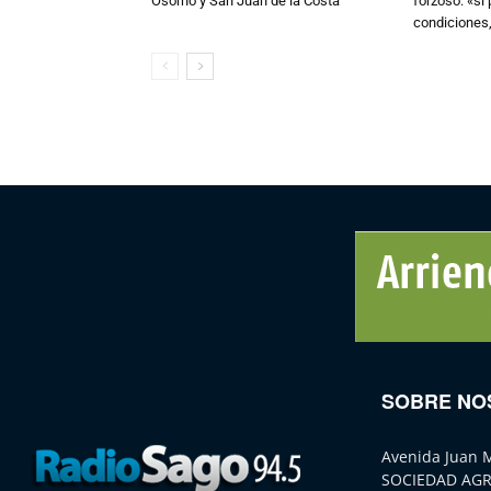
Osorno y San Juan de la Costa
forzoso: «si
condiciones,
SOBRE NO
Avenida Juan 
SOCIEDAD AGR