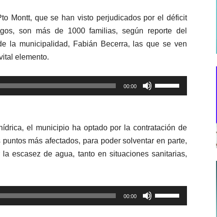
to Montt, que se han visto perjudicados por el déficit
agos, son más de 1000 familias, según reporte del
e la municipalidad, Fabián Becerra, las que se ven
vital elemento.
Utiliza
00:00
las
teclas
de
ídrica, el municipio ha optado por la contratación de
flecha
 puntos más afectados, para poder solventar en parte,
arriba/abajo
 la escasez de agua, tanto en situaciones sanitarias,
para
aumentar
o
Utiliza
disminuir
00:00
las
el
teclas