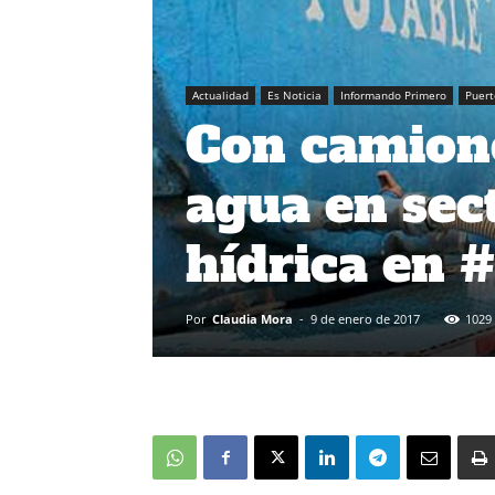
Actualidad
Es Noticia
Informando Primero
Puert
Con camione
agua en sec
hídrica en 
Por
Claudia Mora
-
9 de enero de 2017
1029