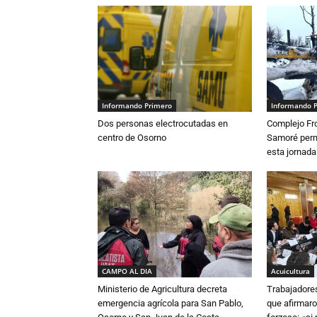
Informando Primero
Informando 
Dos personas electrocutadas en
Complejo Fro
centro de Osorno
Samoré perm
esta jornada
CAMPO AL DIA
Acuicultura
Ministerio de Agricultura decreta
Trabajadore
emergencia agrícola para San Pablo,
que afirmaro