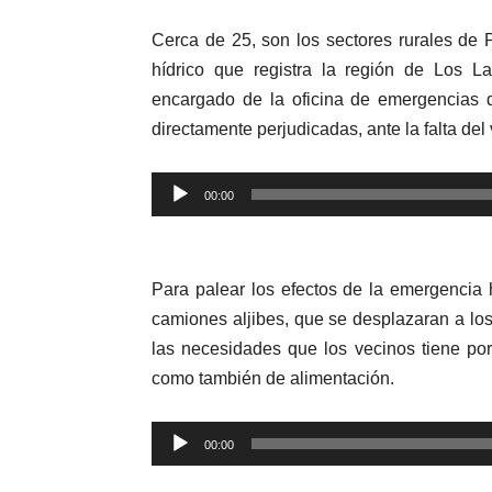
Cerca de 25, son los sectores rurales de P
hídrico que registra la región de Los L
encargado de la oficina de emergencias d
directamente perjudicadas, ante la falta del 
00:00
Reproductor
de
audio
Para palear los efectos de la emergencia h
camiones aljibes, que se desplazaran a los
las necesidades que los vecinos tiene por
como también de alimentación.
Reproductor
00:00
de
audio