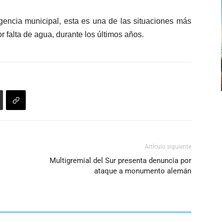
volumen.
de
gencia municipal, esta es una de las situaciones más
flecha
r falta de agua, durante los últimos años.
arriba/abajo
para
aumentar
o
disminuir
el
volumen.
Artículo siguiente
Multigremial del Sur presenta denuncia por
ataque a monumento alemán