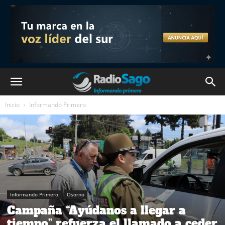
Inicio
Informando Primero
Informando Primero
Osorno
Campaña “Ayúdanos a llegar a
tiempo” refuerza el llamado a ceder