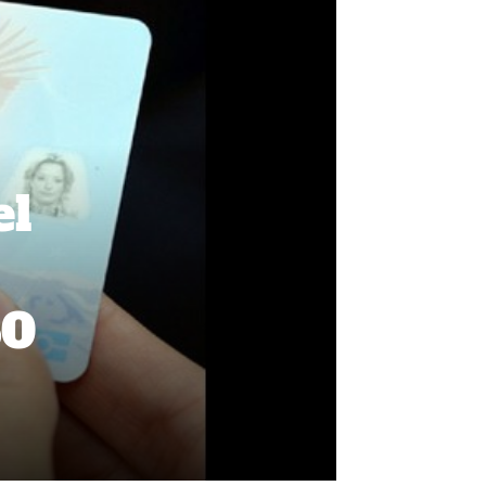
el
60