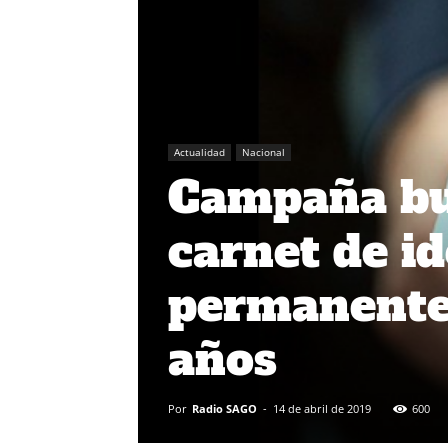
Actualidad
Nacional
Campaña bus
carnet de i
permanente
años
Por
Radio SAGO
-
14 de abril de 2019
600