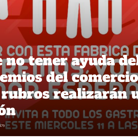
 no tener ayuda de
emios del comerci
s rubros realizarán 
ión
479