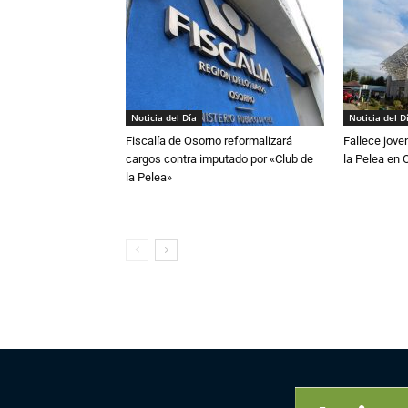
Noticia del Día
Noticia del D
Fiscalía de Osorno reformalizará
Fallece jove
cargos contra imputado por «Club de
la Pelea en 
la Pelea»