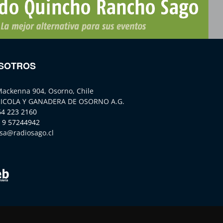
SOTROS
Mackenna 904, Osorno, Chile
ICOLA Y GANADERA DE OSORNO A.G.
64 223 2160
 9 57244942
sa@radiosago.cl