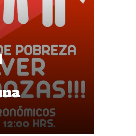
l
o
una