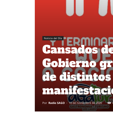
Noticia del Día
Cansados de
Gobierno gr
de distinto
manifestac
Por
Radio SAGO
-
10 de noviembre de 2020