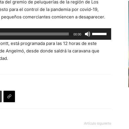
ta del gremio de peluquerías de la región de Los
teclas
esto para el control de la pandemia por covid-19,
de
os pequeños comerciantes comiencen a desaparecer.
flecha
arriba/abajo
Utiliza
00:00
para
las
aumentar
ontt, está programada para las 12 horas de este
teclas
o
 de Angelmó, desde donde saldrá la caravana que
de
disminuir
udad.
flecha
el
arriba/abajo
volumen.
para
aumentar
o
disminuir
el
volumen.
Artículo siguiente