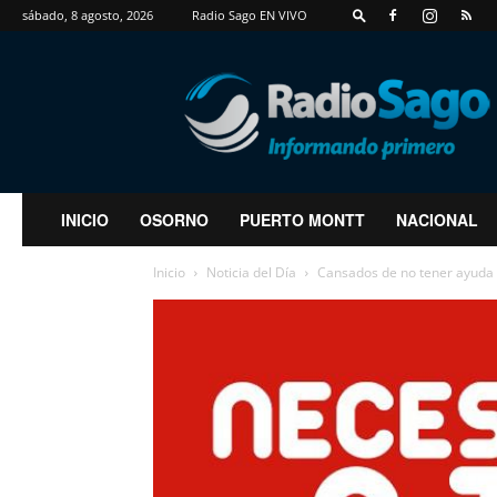
sábado, 8 agosto, 2026
Radio Sago EN VIVO
RadioSago
INICIO
OSORNO
PUERTO MONTT
NACIONAL
Inicio
Noticia del Día
Cansados de no tener ayuda d