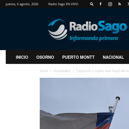
jueves, 6 agosto, 2026
Radio Sago EN VIVO
RadioSago
INICIO
OSORNO
PUERTO MONTT
NACIONAL
Inicio
Actualidad
Capturan a sujeto que huyó de au