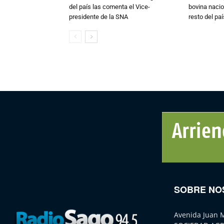
del país las comenta el Vice-
bovina nacio
presidente de la SNA
resto del paí
SOBRE NO
Avenida Juan 