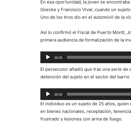
En esa oportunidad, la joven se encontraba
Goecke y Francisco Vivar, cuando un sujeto
Uno de los tiros dio en el automóvil de la ví
Así lo confirmó el Fiscal de Puerto Montt, J
primera audiencia de formalización de la in
Reproductor
00:00
de
El persecutor añadió que tras una serie de di
audio
detención del sujeto en el sector del barrio 
Reproductor
00:00
de
El individuo es un sujeto de 25 años, quien 
audio
en bienes nacionales, receptación, tenencia
frustrado y lesiones con arma de fuego.