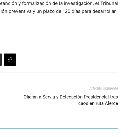
tención y formalización de la investigación, el Tribunal
para
volumen.
ión preventiva y un plazo de 120 días para desarrollar
aumentar
o
disminuir
el
volumen.
Artículo siguiente
o
Ofician a Serviu y Delegación Presidencial tras
caos en ruta Alerce