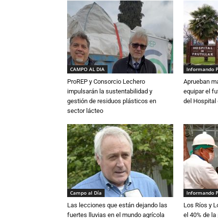
CAMPO AL DIA
Informando 
ProREP y Consorcio Lechero
Aprueban má
impulsarán la sustentabilidad y
equipar el fu
gestión de residuos plásticos en
del Hospital 
sector lácteo
Campo al Día
Informando 
Las lecciones que están dejando las
Los Ríos y 
fuertes lluvias en el mundo agrícola
el 40% de la