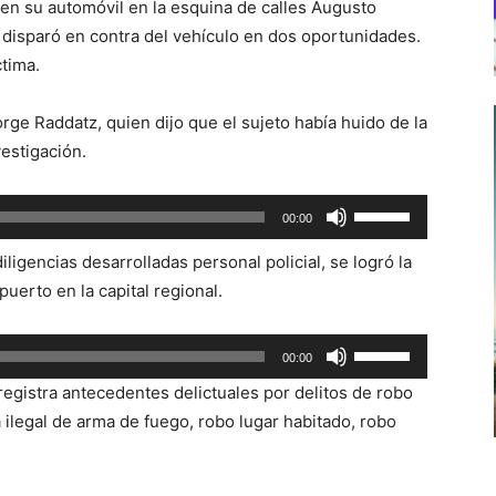
 en su automóvil en la esquina de calles Augusto
 disparó en contra del vehículo en dos oportunidades.
ctima.
orge Raddatz, quien dijo que el sujeto había huido de la
vestigación.
Utiliza
00:00
las
ligencias desarrolladas personal policial, se logró la
teclas
puerto en la capital regional.
de
flecha
Utiliza
arriba/abajo
00:00
las
para
registra antecedentes delictuales por delitos de robo
teclas
aumentar
 ilegal de arma de fuego, robo lugar habitado, robo
de
o
flecha
disminuir
arriba/abajo
el