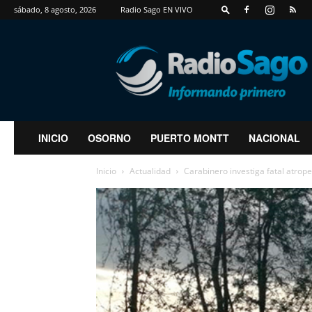
sábado, 8 agosto, 2026
Radio Sago EN VIVO
RadioSago
INICIO
OSORNO
PUERTO MONTT
NACIONAL
Inicio
Actualidad
Carabinero investiga fatal atrop