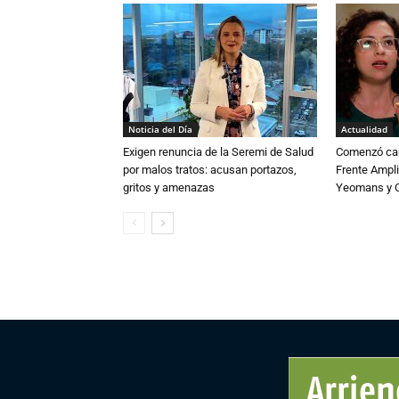
Noticia del Día
Actualidad
Exigen renuncia de la Seremi de Salud
Comenzó cam
por malos tratos: acusan portazos,
Frente Ampli
gritos y amenazas
Yeomans y C