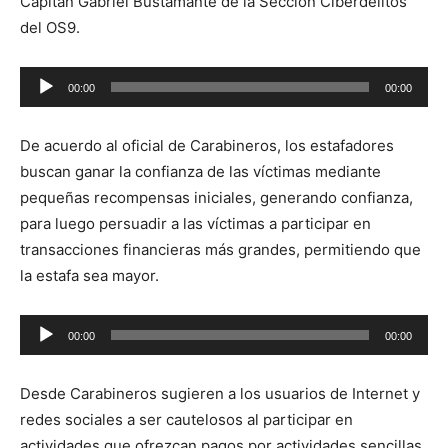
Capitán Gabriel Bustamante de la Sección Ciberdelitos
del OS9.
Reproductor
00:00
00:00
de
audio
De acuerdo al oficial de Carabineros, los estafadores
buscan ganar la confianza de las víctimas mediante
pequeñas recompensas iniciales, generando confianza,
para luego persuadir a las víctimas a participar en
transacciones financieras más grandes, permitiendo que
la estafa sea mayor.
Reproductor
00:00
00:00
de
audio
Desde Carabineros sugieren a los usuarios de Internet y
redes sociales a ser cautelosos al participar en
actividades que ofrezcan pagos por actividades sencillas.