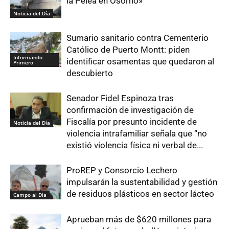
la Pelea en Osorno»
Noticia del Día
Sumario sanitario contra Cementerio
Católico de Puerto Montt: piden
Informando
identificar osamentas que quedaron al
Primero
descubierto
Senador Fidel Espinoza tras
confirmación de investigación de
Fiscalía por presunto incidente de
Noticia del Día
violencia intrafamiliar señala que “no
existió violencia física ni verbal de...
ProREP y Consorcio Lechero
impulsarán la sustentabilidad y gestión
de residuos plásticos en sector lácteo
Campo al Día
Aprueban más de $620 millones para