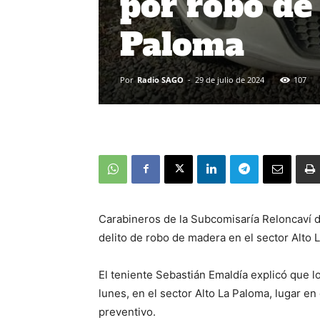
por robo de
Paloma
Por
Radio SAGO
-
29 de julio de 2024
107
Carabineros de la Subcomisaría Reloncaví d
delito de robo de madera en el sector Alto 
El teniente Sebastián Emaldía explicó que 
lunes, en el sector Alto La Paloma, lugar en 
preventivo.