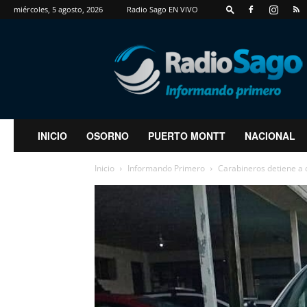
miércoles, 5 agosto, 2026
Radio Sago EN VIVO
RadioSago
INICIO
OSORNO
PUERTO MONTT
NACIONAL
Inicio
Informando Primero
Carabineros detiene a d