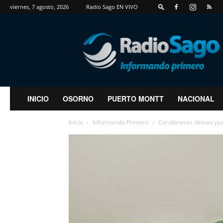
viernes, 7 agosto, 2026
Radio Sago EN VIVO
RadioSago
INICIO
OSORNO
PUERTO MONTT
NACIONAL
Inicio
Informando Primero
Carabineros detuvo por