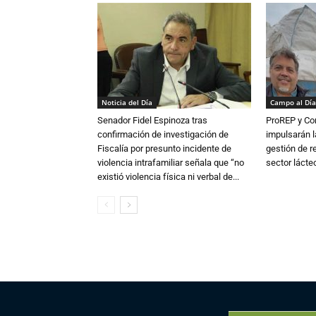
Noticia del Día
Campo al Día
Senador Fidel Espinoza tras
ProREP y Co
confirmación de investigación de
impulsarán l
Fiscalía por presunto incidente de
gestión de r
violencia intrafamiliar señala que “no
sector lácte
existió violencia física ni verbal de...