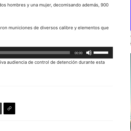
, dos hombres y una mujer, decomisando además, 900
taron municiones de diversos calibre y elementos que
Utiliza
00:00
las
iva audiencia de control de detención durante esta
teclas
de
flecha
arriba/abajo
para
aumentar
o
disminuir
el