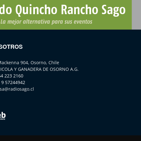
SOTROS
Mackenna 904, Osorno, Chile
ICOLA Y GANADERA DE OSORNO A.G.
64 223 2160
 9 57244942
sa@radiosago.cl