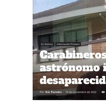
Es Noticia
Informando Primero
Carabineros
astrónomo i
desapareci
Por
Eric Paredes
-
10 de noviembre de 2022