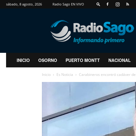
sábado, 8 agosto, 2026
Radio Sago EN VIVO
RadioSago
INICIO
OSORNO
PUERTO MONTT
NACIONAL
Inicio
Es Noticia
Carabineros encontró cadáver de