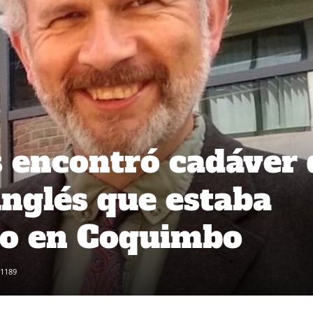
 encontró cadáver 
nglés que estaba
do en Coquimbo
1189