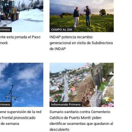
Primero
CAMPO AL DIA
nte esta jornada el Paso
INDAP potencia recambio
amoré
generacional en visita de Subdirectora
de INDAP
Primero
Informando Primero
ne supervisión de la red
Sumario sanitario contra Cementerio
 frontal pronosticado
Católico de Puerto Montt: piden
n de semana
identificar osamentas que quedaron al
descubierto