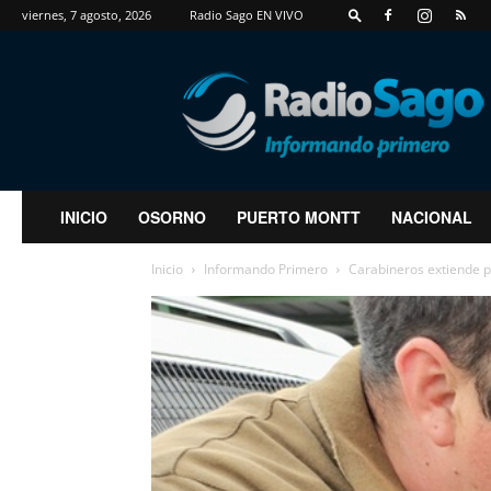
viernes, 7 agosto, 2026
Radio Sago EN VIVO
RadioSago
INICIO
OSORNO
PUERTO MONTT
NACIONAL
Inicio
Informando Primero
Carabineros extiende p