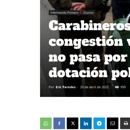
Informando Primero
Osorno
Carabineros:
congestión 
no pasa por
dotación pol
Por
Eric Paredes
-
20 de abril de 2022
959