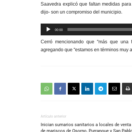
Saavedra explicó que faltan medidas para l
dijo- son un compromiso del municipio.
Reproductor
00:00
de
Cerró mencionando que “más que una fal
audio
agregando que “estamos en términos muy a
Artículo anterior
Inician sumarios sanitarios a locales de venta
de mariscos de Osorno, Purranque y San Pabl