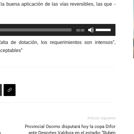
a buena aplicación de las vías reversibles, las que -
arriba/abajo
para
aumentar
Utiliza
o
00:00
las
disminuir
ta de dotación, los requerimientos son intensos”,
teclas
el
ceptables”
de
volumen.
flecha
arriba/abajo
para
aumentar
o
disminuir
el
volumen.
Artículo siguiente
Provincial Osorno disputará hoy la copa Difor
o
ante Deportes Valdivia en el estadio “Rubén