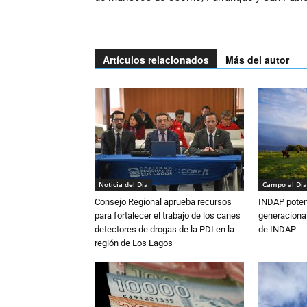
Artículos relacionados
Más del autor
Noticia del Día
Campo al Día
Consejo Regional aprueba recursos
INDAP poten
para fortalecer el trabajo de los canes
generacional
detectores de drogas de la PDI en la
de INDAP
región de Los Lagos