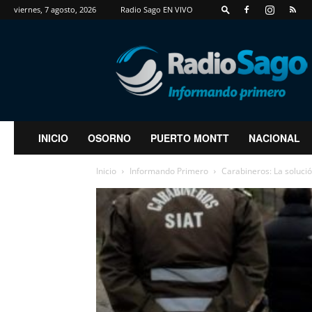
viernes, 7 agosto, 2026
Radio Sago EN VIVO
RadioSago
INICIO
OSORNO
PUERTO MONTT
NACIONAL
Inicio
Informando Primero
Carabineros: La solució