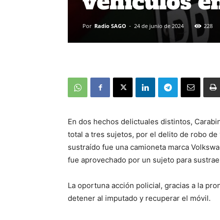
vehículos e
Por
Radio SAGO
-
24 de junio de 2024
228
En dos hechos delictuales distintos, Carab
total a tres sujetos, por el delito de robo d
sustraído fue una camioneta marca Volkswage
fue aprovechado por un sujeto para sustraer
La oportuna acción policial, gracias a la pr
detener al imputado y recuperar el móvil.