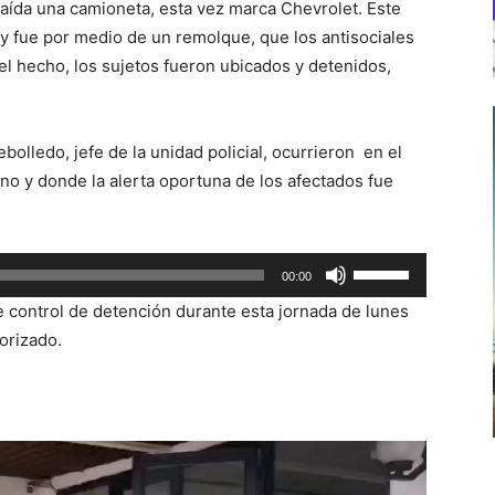
raída una camioneta, esta vez marca Chevrolet. Este
r y fue por medio de un remolque, que los antisociales
el hecho, los sujetos fueron ubicados y detenidos,
bolledo, jefe de la unidad policial, ocurrieron en el
no y donde la alerta oportuna de los afectados fue
Utiliza
00:00
las
 control de detención durante esta jornada de lunes
teclas
orizado.
de
flecha
arriba/abajo
para
aumentar