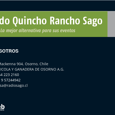
SOTROS
Mackenna 904, Osorno, Chile
ICOLA Y GANADERA DE OSORNO A.G.
64 223 2160
 9 57244942
sa@radiosago.cl