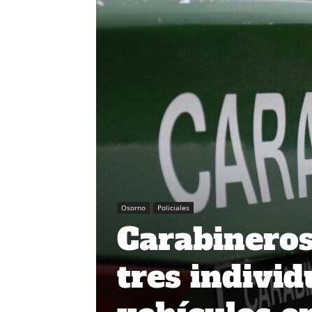
Osorno
Policiales
Carabineros
tres indivi