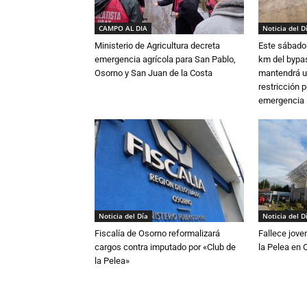
CAMPO AL DIA
Noticia del D
Ministerio de Agricultura decreta
Este sábado 
emergencia agrícola para San Pablo,
km del bypas
Osorno y San Juan de la Costa
mantendrá u
restricción p
emergencia
Noticia del Día
Noticia del D
Fiscalía de Osorno reformalizará
Fallece jove
cargos contra imputado por «Club de
la Pelea en 
la Pelea»