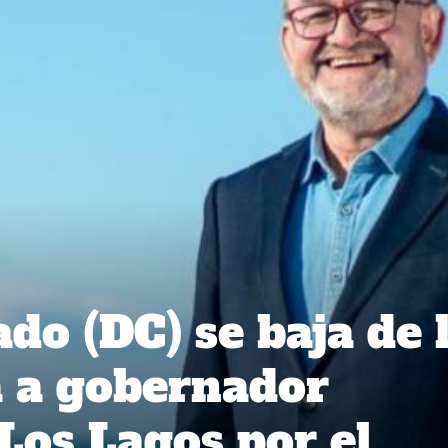
do (DC) se baja de 
 a gobernador
Los Lagos por el