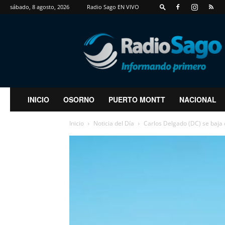
sábado, 8 agosto, 2026
Radio Sago EN VIVO
RadioSago
INICIO
OSORNO
PUERTO MONTT
NACIONAL
Inicio
Noticia del Día
Carlos Delgado (DC) se baja 