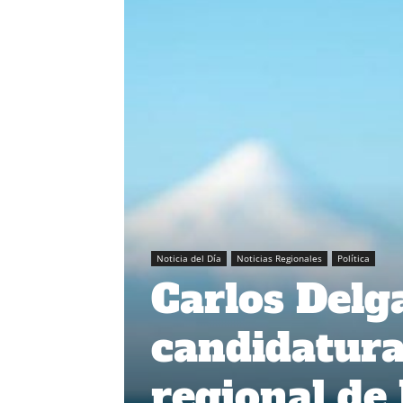
Noticia del Día
Noticias Regionales
Política
Carlos Delga
candidatura
regional de 