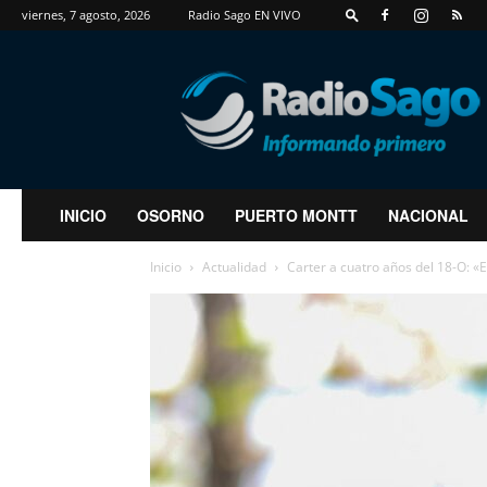
viernes, 7 agosto, 2026
Radio Sago EN VIVO
RadioSago
INICIO
OSORNO
PUERTO MONTT
NACIONAL
Inicio
Actualidad
Carter a cuatro años del 18-O: «