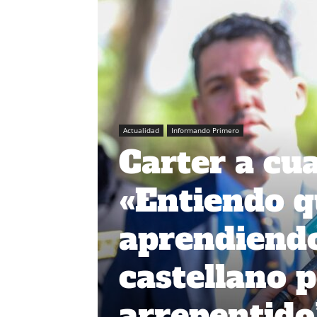
Actualidad
Informando Primero
Carter a cua
«Entiendo q
aprendiendo
castellano p
arrepentido