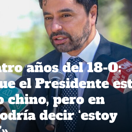
tro años del 18-O:
ue el Presidente es
 chino, pero en
odría decir ‘estoy
’»