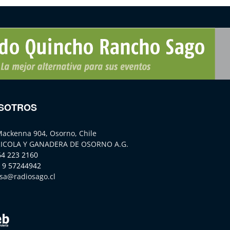
SOTROS
Mackenna 904, Osorno, Chile
ICOLA Y GANADERA DE OSORNO A.G.
64 223 2160
 9 57244942
sa@radiosago.cl