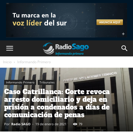
Inicio
Informando Primero
Informando Primero
Tribunales
Caso Catrillanca: Corte revoca
arresto domiciliario y deja en
prisión a condenados a días de
comunicación de penas
Por
Radio SAGO
-
19 de enero de 2021
79