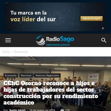
Inicio
Economía
Economía
Nacional
Noticias Regionales
CChC Osorno reconoce a hijos e
hijas de trabajadores del sector
construcción por su rendimiento
académico
Por
Radio SAGO
-
16 de mayo de 2025
178