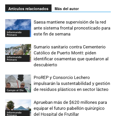
Artículos relacionados
Más del autor
Saesa mantiene supervisión de la red
ante sistema frontal pronosticado para
Informando
este fin de semana
Primero
Sumario sanitario contra Cementerio
Católico de Puerto Montt: piden
Informando
identificar osamentas que quedaron al
Primero
descubierto
ProREP y Consorcio Lechero
impulsarán la sustentabilidad y gestión
de residuos plásticos en sector lácteo
Campo al Día
Aprueban más de $620 millones para
equipar el futuro pabellón quirúrgico
Informando
del Hospital de Frutillar
Primero