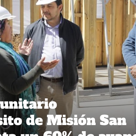
unitario
ito de Misión San