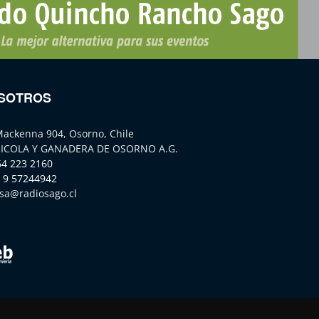
SOTROS
Mackenna 904, Osorno, Chile
ICOLA Y GANADERA DE OSORNO A.G.
64 223 2160
 9 57244942
sa@radiosago.cl