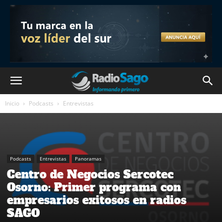
Inicio
Podcasts
Entrevistas
Podcasts
Entrevistas
Panoramas
Centro de Negocios Sercotec
Osorno: Primer programa con
empresarios exitosos en radios
SAGO