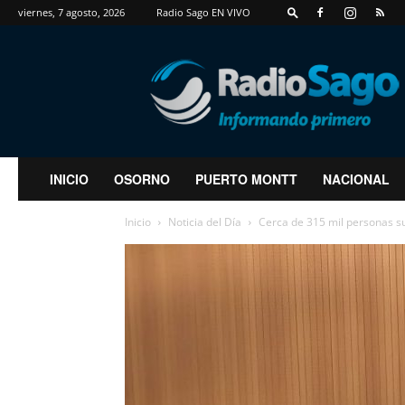
viernes, 7 agosto, 2026
Radio Sago EN VIVO
RadioSago
INICIO
OSORNO
PUERTO MONTT
NACIONAL
Inicio
Noticia del Día
Cerca de 315 mil personas su