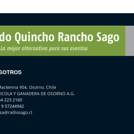
SOTROS
Mackenna 904, Osorno, Chile
ICOLA Y GANADERA DE OSORNO A.G.
64 223 2160
 9 57244942
sa@radiosago.cl