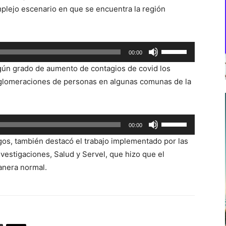
plejo escenario en que se encuentra la región
Utiliza
00:00
las
gún grado de aumento de contagios de covid los
teclas
aglomeraciones de personas en algunas comunas de la
de
flecha
arriba/abajo
Utiliza
00:00
para
las
aumentar
gos, también destacó el trabajo implementado por las
teclas
o
vestigaciones, Salud y Servel, que hizo que el
de
disminuir
anera normal.
flecha
el
arriba/abajo
volumen.
para
aumentar
o