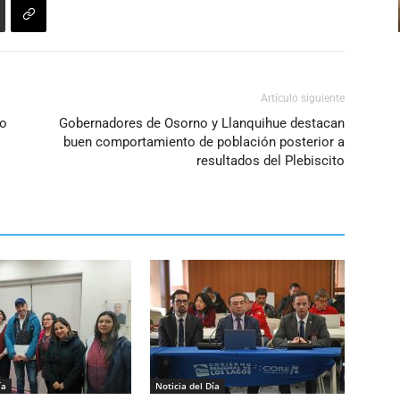
disminuir
el
volumen.
Artículo siguiente
do
Gobernadores de Osorno y Llanquihue destacan
buen comportamiento de población posterior a
resultados del Plebiscito
ía
Noticia del Día