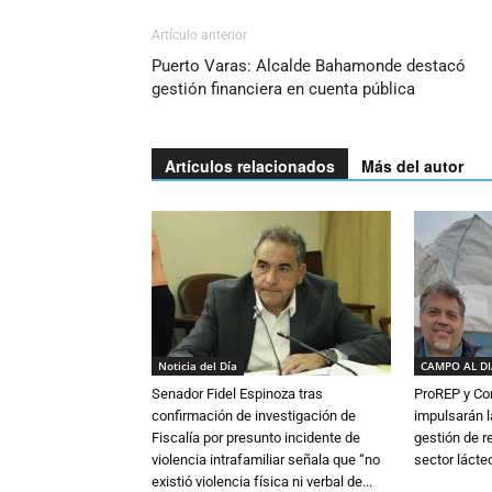
Artículo anterior
Puerto Varas: Alcalde Bahamonde destacó
gestión financiera en cuenta pública
Artículos relacionados
Más del autor
Noticia del Día
CAMPO AL D
Senador Fidel Espinoza tras
ProREP y Co
confirmación de investigación de
impulsarán l
Fiscalía por presunto incidente de
gestión de r
violencia intrafamiliar señala que “no
sector lácte
existió violencia física ni verbal de...