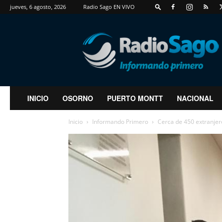
jueves, 6 agosto, 2026
Radio Sago EN VIVO
RadioSago
INICIO
OSORNO
PUERTO MONTT
NACIONAL
Inicio
Informando Primero
Cerca de 450 extranjer