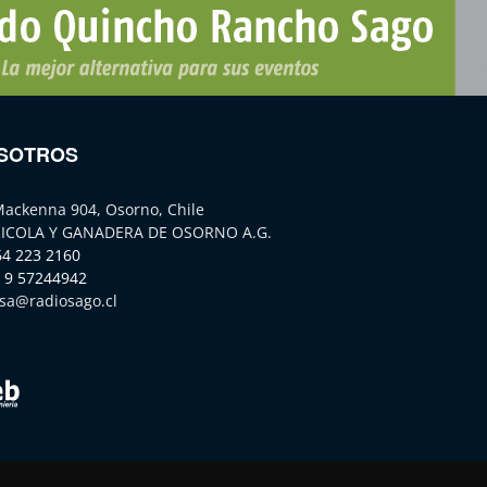
SOTROS
Mackenna 904, Osorno, Chile
ICOLA Y GANADERA DE OSORNO A.G.
64 223 2160
 9 57244942
sa@radiosago.cl