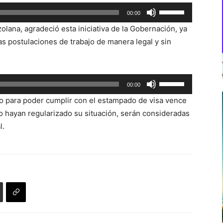
Utiliza
00:00
las
lana, agradeció esta iniciativa de la Gobernación, ya
teclas
s postulaciones de trabajo de manera legal y sin
de
flecha
arriba/abajo
Utiliza
00:00
para
las
aumentar
zo para poder cumplir con el estampado de visa vence
teclas
o
no hayan regularizado su situación, serán consideradas
de
disminuir
l.
flecha
el
arriba/abajo
volumen.
para
aumentar
o
disminuir
el
volumen.