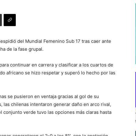
despidió del Mundial Femenino Sub 17 tras caer ante
cha de la fase grupal.
para continuar en carrera y clasificar a los cuartos de
do africano se hizo respetar y superó lo hecho por las
nas se pusieron en ventaja gracias al gol de su
 las chilenas intentaron generar daño en arco rival,
l conjunto verde tuvo las opciones más claras hasta
canas concretaron el 2-0 a los 81′, con la anotación