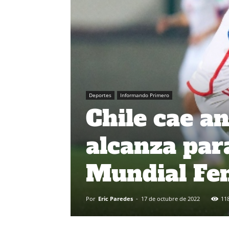
Deportes
Informando Primero
Chile cae an
alcanza para
Mundial Fe
Por
Eric Paredes
-
17 de octubre de 2022
11