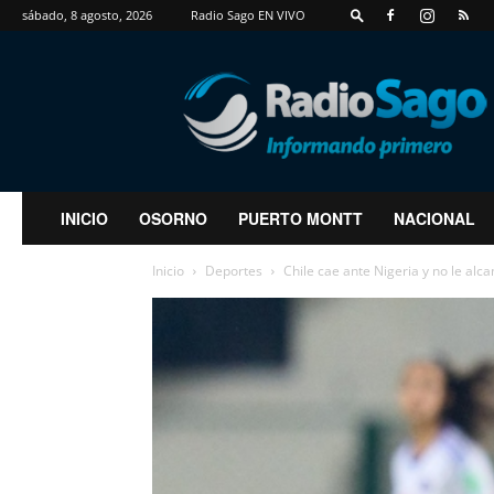
sábado, 8 agosto, 2026
Radio Sago EN VIVO
RadioSago
INICIO
OSORNO
PUERTO MONTT
NACIONAL
Inicio
Deportes
Chile cae ante Nigeria y no le alca