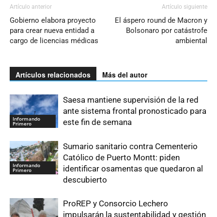
Artículo anterior
Artículo siguiente
Gobierno elabora proyecto
El áspero round de Macron y
para crear nueva entidad a
Bolsonaro por catástrofe
cargo de licencias médicas
ambiental
Artículos relacionados
Más del autor
Saesa mantiene supervisión de la red
ante sistema frontal pronosticado para
Informando
este fin de semana
Primero
Sumario sanitario contra Cementerio
Católico de Puerto Montt: piden
Informando
identificar osamentas que quedaron al
Primero
descubierto
ProREP y Consorcio Lechero
impulsarán la sustentabilidad y gestión