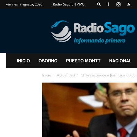
viernes, 7 agosto, 2026
Radio Sago EN VIVO
RadioSago
INICIO
OSORNO
PUERTO MONTT
NACIONAL
Inicio
Actualidad
Chile reconoce a Juan Guaidó co