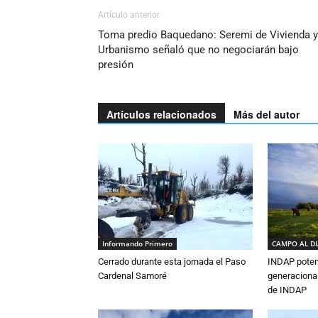
Artículo anterior
Toma predio Baquedano: Seremi de Vivienda y
Urbanismo señaló que no negociarán bajo
presión
Artículos relacionados
Más del autor
Informando Primero
CAMPO AL D
Cerrado durante esta jornada el Paso
INDAP poten
Cardenal Samoré
generacional
de INDAP