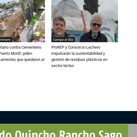
Primero
Campo al Día
tario contra Cementerio
ProREP y Consorcio Lechero
Puerto Montt: piden
impulsarán la sustentabilidad y
osamentas que quedaron al
gestión de residuos plásticos en
sector lácteo