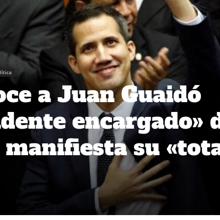
lítica
oce a Juan Guaidó
dente encargado» 
 manifiesta su «tota