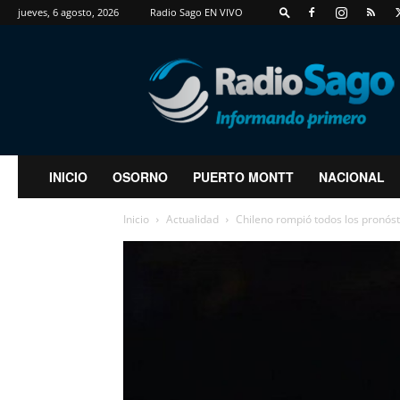
jueves, 6 agosto, 2026
Radio Sago EN VIVO
RadioSago
INICIO
OSORNO
PUERTO MONTT
NACIONAL
Inicio
Actualidad
Chileno rompió todos los pronós