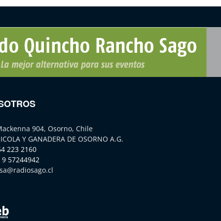
SOTROS
Mackenna 904, Osorno, Chile
ICOLA Y GANADERA DE OSORNO A.G.
64 223 2160
 9 57244942
sa@radiosago.cl