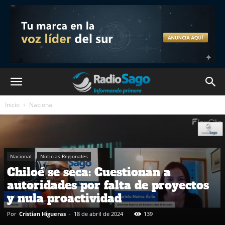
Inicio
Nacional
Nacional
Noticias Regionales
Chiloé se seca: Cuestionan a
autoridades por falta de proyectos
y nula proactividad
Por
Cristian Higueras
-
18 de abril de 2024
139